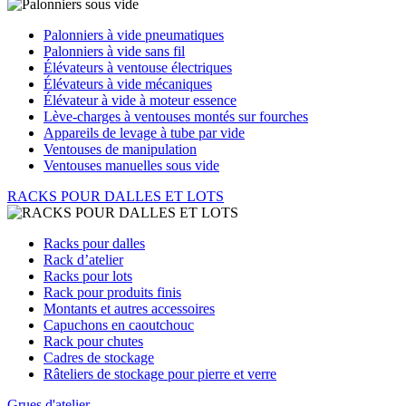
Palonniers à vide pneumatiques
Palonniers à vide sans fil
Élévateurs à ventouse électriques
Élévateurs à vide mécaniques
Élévateur à vide à moteur essence
Lève-charges à ventouses montés sur fourches
Appareils de levage à tube par vide
Ventouses de manipulation
Ventouses manuelles sous vide
RACKS POUR DALLES ET LOTS
Racks pour dalles
Rack d’atelier
Racks pour lots
Rack pour produits finis
Montants et autres accessoires
Capuchons en caoutchouc
Rack pour chutes
Cadres de stockage
Râteliers de stockage pour pierre et verre
Grues d'atelier