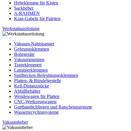
Hebeklemme für Kisten
Sackheber
A-RAHMEN
Kran-Gabeln für Paletten
Werkstattausrüstung
Vakuum-Nahtspanner
Gehrungsklemmen
Bohrgeräte
Vakuumpumpen
Trageklemmen
Laminierklemmen
Spülbecken-Befestigungsklemmen
Platten- & Bündelgestelle
Keil-Distanzstücke
Abfallbehälter
Wendewagen für Platten
CNC-Werkzeugwagen
Gurtbandschlingen und Ratschenzurrgurte
Wasserrecyclingsysteme
Vakuumheber