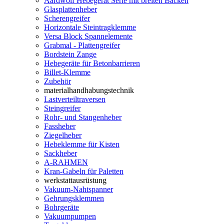
Aardwolf Hebegerät Serie mit breiten Backen
Glasplattenheber
Scherengreifer
Horizontale Steintragklemme
Versa Block Spannelemente
Grabmal - Plattengreifer
Bordstein Zange
Hebegeräte für Betonbarrieren
Billet-Klemme
Zubehör
materialhandhabungstechnik
Lastverteiltraversen
Steingreifer
Rohr- und Stangenheber
Fassheber
Ziegelheber
Hebeklemme für Kisten
Sackheber
A-RAHMEN
Kran-Gabeln für Paletten
werkstattausrüstung
Vakuum-Nahtspanner
Gehrungsklemmen
Bohrgeräte
Vakuumpumpen