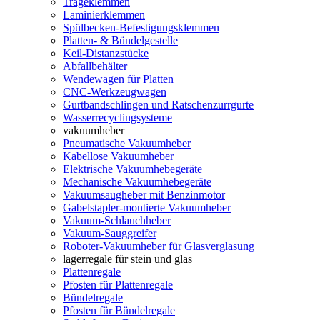
Trageklemmen
Laminierklemmen
Spülbecken-Befestigungsklemmen
Platten- & Bündelgestelle
Keil-Distanzstücke
Abfallbehälter
Wendewagen für Platten
CNC-Werkzeugwagen
Gurtbandschlingen und Ratschenzurrgurte
Wasserrecyclingsysteme
vakuumheber
Pneumatische Vakuumheber
Kabellose Vakuumheber
Elektrische Vakuumhebegeräte
Mechanische Vakuumhebegeräte
Vakuumsaugheber mit Benzinmotor
Gabelstapler-montierte Vakuumheber
Vakuum-Schlauchheber
Vakuum-Sauggreifer
Roboter-Vakuumheber für Glasverglasung
lagerregale für stein und glas
Plattenregale
Pfosten für Plattenregale
Bündelregale
Pfosten für Bündelregale