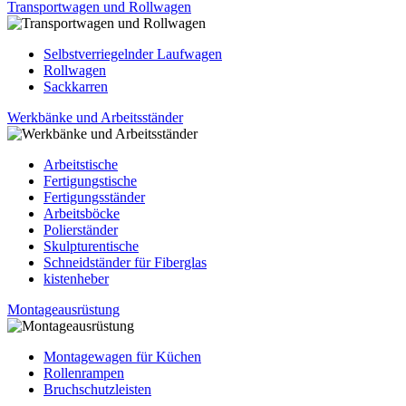
Transportwagen und Rollwagen
Selbstverriegelnder Laufwagen
Rollwagen
Sackkarren
Werkbänke und Arbeitsständer
Arbeitstische
Fertigungstische
Fertigungsständer
Arbeitsböcke
Polierständer
Skulpturentische
Schneidständer für Fiberglas
kistenheber
Montageausrüstung
Montagewagen für Küchen
Rollenrampen
Bruchschutzleisten