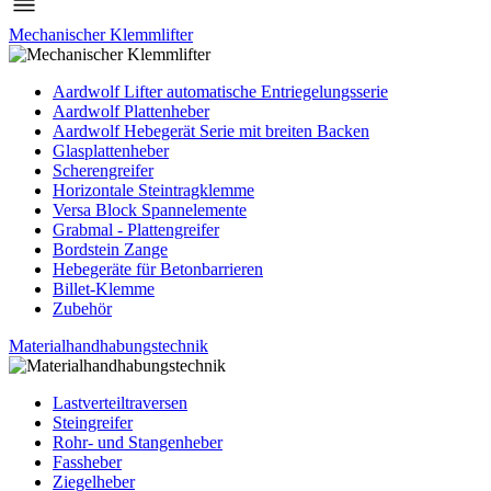
Mechanischer Klemmlifter
Aardwolf Lifter automatische Entriegelungsserie
Aardwolf Plattenheber
Aardwolf Hebegerät Serie mit breiten Backen
Glasplattenheber
Scherengreifer
Horizontale Steintragklemme
Versa Block Spannelemente
Grabmal - Plattengreifer
Bordstein Zange
Hebegeräte für Betonbarrieren
Billet-Klemme
Zubehör
Materialhandhabungstechnik
Lastverteiltraversen
Steingreifer
Rohr- und Stangenheber
Fassheber
Ziegelheber