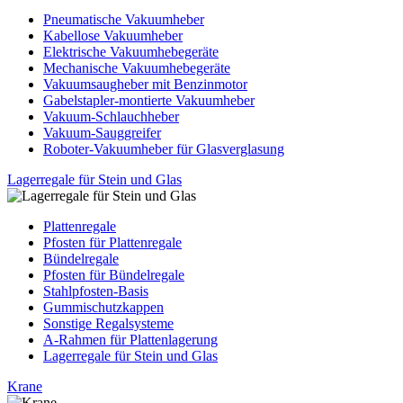
Pneumatische Vakuumheber
Kabellose Vakuumheber
Elektrische Vakuumhebegeräte
Mechanische Vakuumhebegeräte
Vakuumsaugheber mit Benzinmotor
Gabelstapler-montierte Vakuumheber
Vakuum-Schlauchheber
Vakuum-Sauggreifer
Roboter-Vakuumheber für Glasverglasung
Lagerregale für Stein und Glas
Plattenregale
Pfosten für Plattenregale
Bündelregale
Pfosten für Bündelregale
Stahlpfosten-Basis
Gummischutzkappen
Sonstige Regalsysteme
A-Rahmen für Plattenlagerung
Lagerregale für Stein und Glas
Krane