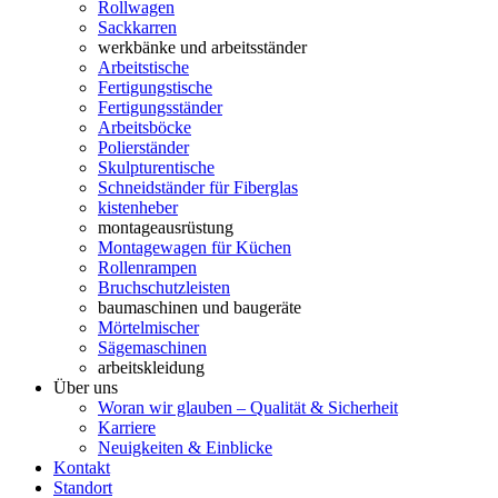
Rollwagen
Sackkarren
werkbänke und arbeitsständer
Arbeitstische
Fertigungstische
Fertigungsständer
Arbeitsböcke
Polierständer
Skulpturentische
Schneidständer für Fiberglas
kistenheber
montageausrüstung
Montagewagen für Küchen
Rollenrampen
Bruchschutzleisten
baumaschinen und baugeräte
Mörtelmischer
Sägemaschinen
arbeitskleidung
Über uns
Woran wir glauben – Qualität & Sicherheit
Karriere
Neuigkeiten & Einblicke
Kontakt
Standort