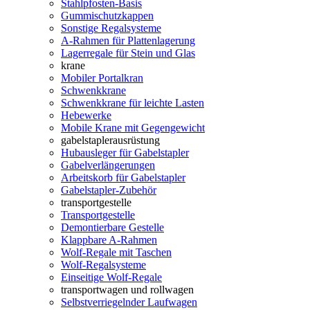
Stahlpfosten-Basis
Gummischutzkappen
Sonstige Regalsysteme
A-Rahmen für Plattenlagerung
Lagerregale für Stein und Glas
krane
Mobiler Portalkran
Schwenkkrane
Schwenkkrane für leichte Lasten
Hebewerke
Mobile Krane mit Gegengewicht
gabelstaplerausrüstung
Hubausleger für Gabelstapler
Gabelverlängerungen
Arbeitskorb für Gabelstapler
Gabelstapler-Zubehör
transportgestelle
Transportgestelle
Demontierbare Gestelle
Klappbare A-Rahmen
Wolf-Regale mit Taschen
Wolf-Regalsysteme
Einseitige Wolf-Regale
transportwagen und rollwagen
Selbstverriegelnder Laufwagen