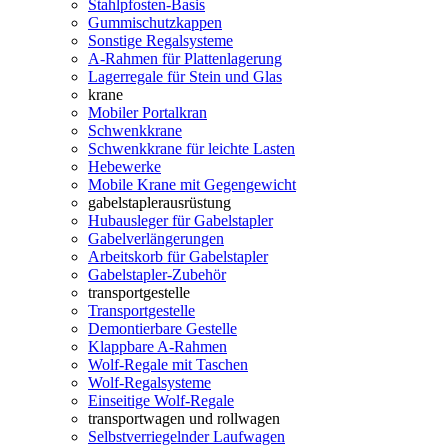
Stahlpfosten-Basis
Gummischutzkappen
Sonstige Regalsysteme
A-Rahmen für Plattenlagerung
Lagerregale für Stein und Glas
krane
Mobiler Portalkran
Schwenkkrane
Schwenkkrane für leichte Lasten
Hebewerke
Mobile Krane mit Gegengewicht
gabelstaplerausrüstung
Hubausleger für Gabelstapler
Gabelverlängerungen
Arbeitskorb für Gabelstapler
Gabelstapler-Zubehör
transportgestelle
Transportgestelle
Demontierbare Gestelle
Klappbare A-Rahmen
Wolf-Regale mit Taschen
Wolf-Regalsysteme
Einseitige Wolf-Regale
transportwagen und rollwagen
Selbstverriegelnder Laufwagen