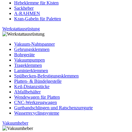
Hebeklemme für Kisten
Sackheber
A-RAHMEN
Kran-Gabeln für Paletten
Werkstattausrüstung
Vakuum-Nahtspanner
Gehrungsklemmen
Bohrgeräte
Vakuumpumpen
Trageklemmen
Laminierklemmen
Spülbecken-Befestigungsklemmen
Platten- & Bündelgestelle
Keil-Distanzstücke
Abfallbehälter
Wendewagen für Platten
CNC-Werkzeugwagen
Gurtbandschlingen und Ratschenzurrgurte
Wasserrecyclingsysteme
Vakuumheber