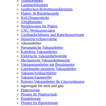
Trageklemmen
Laminierklemmen
Spülbecken-Befestigungsklemmen
Platten- & Bündelgestelle
Keil-Distanzstücke
Abfallbehälter
Wendewagen für Platten
CNC-Werkzeugwagen
Gurtbandschlingen und Ratschenzurrgurte
Wasserrecyclingsysteme
vakuumheber
Pneumatische Vakuumheber
Kabellose Vakuumheber
Elektrische Vakuumhebegeräte
Mechanische Vakuumhebegeräte
Vakuumsaugheber mit Benzinmotor
Gabelstapler-montierte Vakuumheber
Vakuum-Schlauchheber
Vakuum-Sauggreifer
Roboter-Vakuumheber für Glasverglasung
lagerregale für stein und glas
Plattenregale
Pfosten für Plattenregale
Bündelregale
Pfosten für Bündelregale