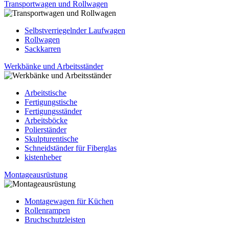
Transportwagen und Rollwagen
Selbstverriegelnder Laufwagen
Rollwagen
Sackkarren
Werkbänke und Arbeitsständer
Arbeitstische
Fertigungstische
Fertigungsständer
Arbeitsböcke
Polierständer
Skulpturentische
Schneidständer für Fiberglas
kistenheber
Montageausrüstung
Montagewagen für Küchen
Rollenrampen
Bruchschutzleisten