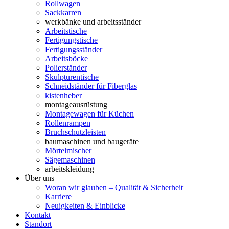
Rollwagen
Sackkarren
werkbänke und arbeitsständer
Arbeitstische
Fertigungstische
Fertigungsständer
Arbeitsböcke
Polierständer
Skulpturentische
Schneidständer für Fiberglas
kistenheber
montageausrüstung
Montagewagen für Küchen
Rollenrampen
Bruchschutzleisten
baumaschinen und baugeräte
Mörtelmischer
Sägemaschinen
arbeitskleidung
Über uns
Woran wir glauben – Qualität & Sicherheit
Karriere
Neuigkeiten & Einblicke
Kontakt
Standort