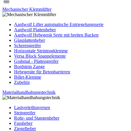
Mechanischer Klemmlifter
Aardwolf Lifter automatische Entriegelungsserie
Aardwolf Plattenheber
Aardwolf Hebegerät Serie mit breiten Backen
Glasplattenheber
Scherengreifer
Horizontale Steintragklemme
Versa Block Spannelemente
Grabmal - Plattengreifer
Bordstein Zange
Hebegeräte für Betonbarrieren
Billet-Klemme
Zubehör
Materialhandhabungstechnik
Lastverteiltraversen
Steingreifer
Rohr- und Stangenheber
Fassheber
Ziegelheber