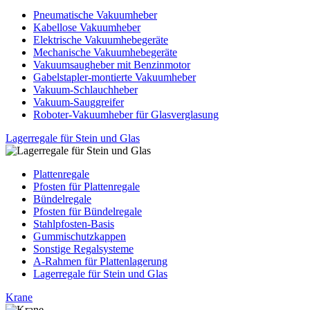
Pneumatische Vakuumheber
Kabellose Vakuumheber
Elektrische Vakuumhebegeräte
Mechanische Vakuumhebegeräte
Vakuumsaugheber mit Benzinmotor
Gabelstapler-montierte Vakuumheber
Vakuum-Schlauchheber
Vakuum-Sauggreifer
Roboter-Vakuumheber für Glasverglasung
Lagerregale für Stein und Glas
Plattenregale
Pfosten für Plattenregale
Bündelregale
Pfosten für Bündelregale
Stahlpfosten-Basis
Gummischutzkappen
Sonstige Regalsysteme
A-Rahmen für Plattenlagerung
Lagerregale für Stein und Glas
Krane