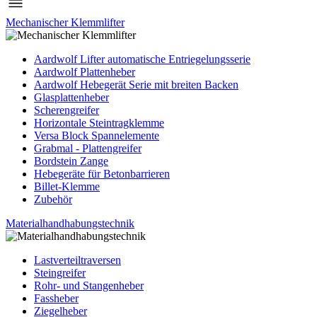
Mechanischer Klemmlifter
Aardwolf Lifter automatische Entriegelungsserie
Aardwolf Plattenheber
Aardwolf Hebegerät Serie mit breiten Backen
Glasplattenheber
Scherengreifer
Horizontale Steintragklemme
Versa Block Spannelemente
Grabmal - Plattengreifer
Bordstein Zange
Hebegeräte für Betonbarrieren
Billet-Klemme
Zubehör
Materialhandhabungstechnik
Lastverteiltraversen
Steingreifer
Rohr- und Stangenheber
Fassheber
Ziegelheber