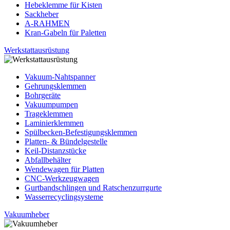
Hebeklemme für Kisten
Sackheber
A-RAHMEN
Kran-Gabeln für Paletten
Werkstattausrüstung
Vakuum-Nahtspanner
Gehrungsklemmen
Bohrgeräte
Vakuumpumpen
Trageklemmen
Laminierklemmen
Spülbecken-Befestigungsklemmen
Platten- & Bündelgestelle
Keil-Distanzstücke
Abfallbehälter
Wendewagen für Platten
CNC-Werkzeugwagen
Gurtbandschlingen und Ratschenzurrgurte
Wasserrecyclingsysteme
Vakuumheber