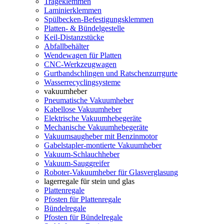
Trageklemmen
Laminierklemmen
Spülbecken-Befestigungsklemmen
Platten- & Bündelgestelle
Keil-Distanzstücke
Abfallbehälter
Wendewagen für Platten
CNC-Werkzeugwagen
Gurtbandschlingen und Ratschenzurrgurte
Wasserrecyclingsysteme
vakuumheber
Pneumatische Vakuumheber
Kabellose Vakuumheber
Elektrische Vakuumhebegeräte
Mechanische Vakuumhebegeräte
Vakuumsaugheber mit Benzinmotor
Gabelstapler-montierte Vakuumheber
Vakuum-Schlauchheber
Vakuum-Sauggreifer
Roboter-Vakuumheber für Glasverglasung
lagerregale für stein und glas
Plattenregale
Pfosten für Plattenregale
Bündelregale
Pfosten für Bündelregale