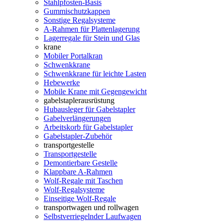
Stahlpfosten-Basis
Gummischutzkappen
Sonstige Regalsysteme
A-Rahmen für Plattenlagerung
Lagerregale für Stein und Glas
krane
Mobiler Portalkran
Schwenkkrane
Schwenkkrane für leichte Lasten
Hebewerke
Mobile Krane mit Gegengewicht
gabelstaplerausrüstung
Hubausleger für Gabelstapler
Gabelverlängerungen
Arbeitskorb für Gabelstapler
Gabelstapler-Zubehör
transportgestelle
Transportgestelle
Demontierbare Gestelle
Klappbare A-Rahmen
Wolf-Regale mit Taschen
Wolf-Regalsysteme
Einseitige Wolf-Regale
transportwagen und rollwagen
Selbstverriegelnder Laufwagen