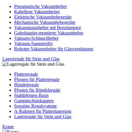
Pneumatische Vakuumheber
Kabellose Vakuumheber
Elektrische Vakuumhebegeräte
Mechanische Vakuumhebegeräte
Vakuumsaugheber mit Benzinmotor
Gabelstapler-montierte Vakuumheber
Vakuum-Schlauchheber
Vakuum-Sauggreifer
Roboter-Vakuumheber für Glasverglasung
Lagerregale für Stein und Glas
Plattenregale
Pfosten für Plattenregale
Bündelregale
Pfosten für Bündelregale
Stahlpfosten-Basis
Gummischutzkappen
Sonstige Regalsysteme
A-Rahmen für Plattenlagerung
Lagerregale für Stein und Glas
Krane