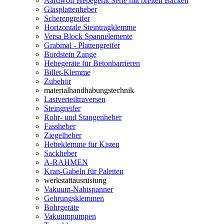
Aardwolf Hebegerät Serie mit breiten Backen
Glasplattenheber
Scherengreifer
Horizontale Steintragklemme
Versa Block Spannelemente
Grabmal - Plattengreifer
Bordstein Zange
Hebegeräte für Betonbarrieren
Billet-Klemme
Zubehör
materialhandhabungstechnik
Lastverteiltraversen
Steingreifer
Rohr- und Stangenheber
Fassheber
Ziegelheber
Hebeklemme für Kisten
Sackheber
A-RAHMEN
Kran-Gabeln für Paletten
werkstattausrüstung
Vakuum-Nahtspanner
Gehrungsklemmen
Bohrgeräte
Vakuumpumpen