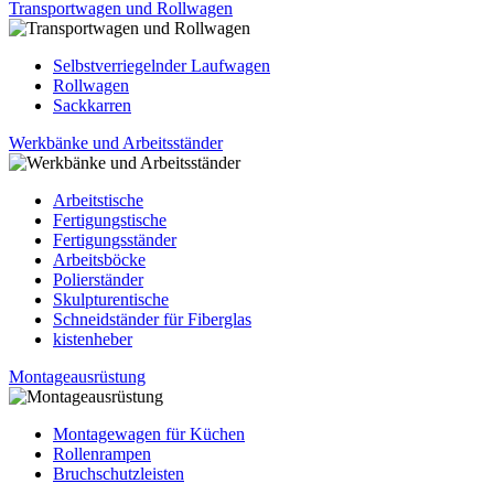
Transportwagen und Rollwagen
Selbstverriegelnder Laufwagen
Rollwagen
Sackkarren
Werkbänke und Arbeitsständer
Arbeitstische
Fertigungstische
Fertigungsständer
Arbeitsböcke
Polierständer
Skulpturentische
Schneidständer für Fiberglas
kistenheber
Montageausrüstung
Montagewagen für Küchen
Rollenrampen
Bruchschutzleisten