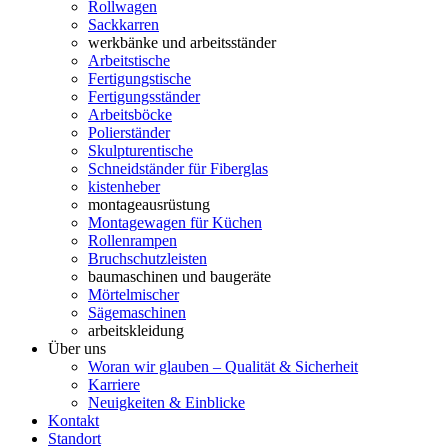
Rollwagen
Sackkarren
werkbänke und arbeitsständer
Arbeitstische
Fertigungstische
Fertigungsständer
Arbeitsböcke
Polierständer
Skulpturentische
Schneidständer für Fiberglas
kistenheber
montageausrüstung
Montagewagen für Küchen
Rollenrampen
Bruchschutzleisten
baumaschinen und baugeräte
Mörtelmischer
Sägemaschinen
arbeitskleidung
Über uns
Woran wir glauben – Qualität & Sicherheit
Karriere
Neuigkeiten & Einblicke
Kontakt
Standort